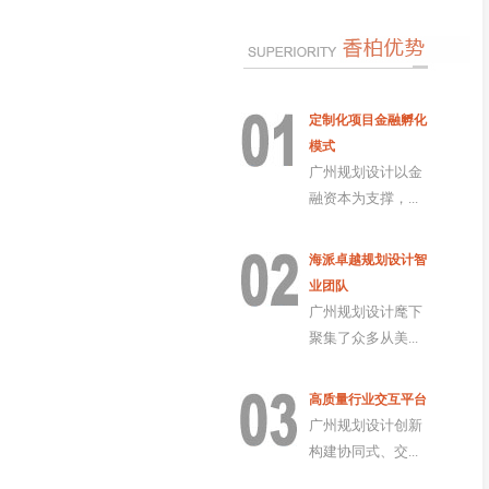
定制化项目金融孵化
模式
广州规划设计以金
融资本为支撑，...
海派卓越规划设计智
业团队
广州规划设计麾下
聚集了众多从美...
高质量行业交互平台
广州规划设计创新
构建协同式、交...