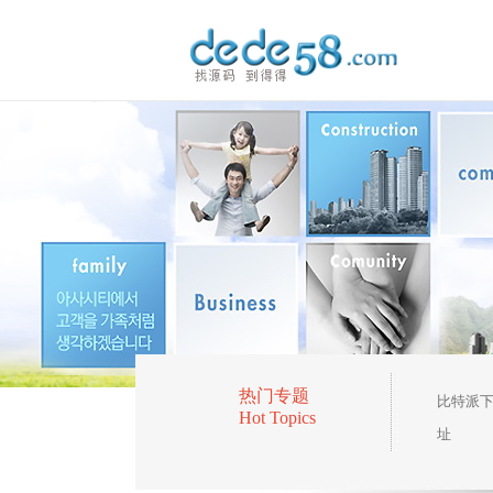
热门专题
比特派
Hot Topics
址