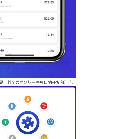
题、甚至共同到场一些项目的开发和运营。