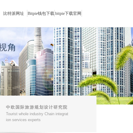
比特派网址
Bitpie钱包下载
bitpie下载官网
中欧国际旅游规划设计研究院
Tourist whole industry Chain integrat
ion services experts