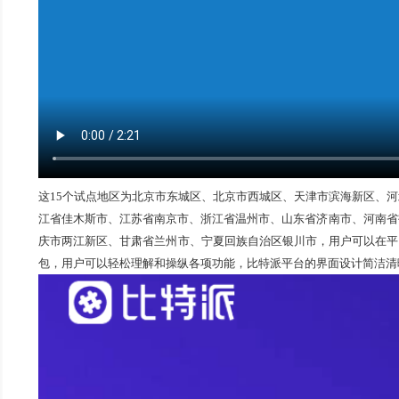
这15个试点地区为北京市东城区、北京市西城区、天津市滨海新区、
江省佳木斯市、江苏省南京市、浙江省温州市、山东省济南市、河南省
庆市两江新区、甘肃省兰州市、宁夏回族自治区银川市，用户可以在平
包，用户可以轻松理解和操纵各项功能，比特派平台的界面设计简洁清