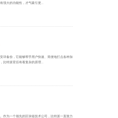
强大的功能性，才气吸引更...
安详备份，它能够帮手用户快速、简便地打点各种加
比特派背后有着复杂的原理...
。作为一个领先的区块链技术公司，比特派一直致力