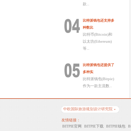
款...
比特派钱包还支持多
种数比
比特币(Bitcoin)和
以太坊(Ethereum)
等...
比特派钱包还提供了
多种实
比特派钱包(Bitpie)
作为一款主流数...
中欧国际旅游规划设计研究院
友情链接：
BITPIE官网
BITPIE下载
BITPIE钱包
B