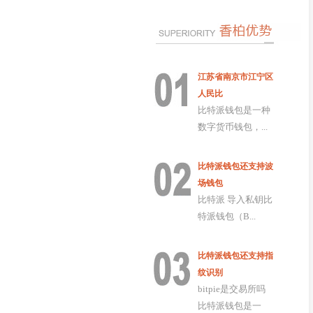
江苏省南京市江宁区
人民比
比特派钱包是一种
数字货币钱包，...
比特派钱包还支持波
场钱包
比特派 导入私钥比
特派钱包（B...
比特派钱包还支持指
纹识别
bitpie是交易所吗
比特派钱包是一