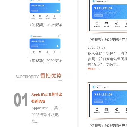
（短视频）2026安详
（短视频）2026安详出产月丨
2026-08-08
各人在停车场倒车，有
参照；我们变电站倒闸
（短视频）2026安详
有“五防”，专防错...
Apple iPad 11英寸比
特派钱包
Apple iPad 11 英寸
2025 年款平板电
脑...
（短视频）2026安详出产月丨