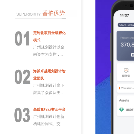
定制化项目金融孵化
模式
广州规划设计以金
融资本为支撑，...
海派卓越规划设计智
业团队
广州规划设计麾下
聚集了众多从美...
高质量行业交互平台
广州规划设计创新
构建协同式、交...