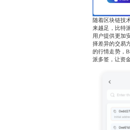
随着区块链技
来越足，比特
用户提供更加
择差异的交易
的行情走势，B
派多签，让资