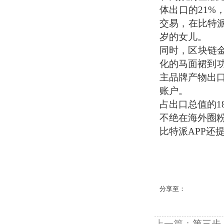
体出口的21%
交易，在比特派
岁的女儿。
同时，区块链
化的马面裙到功
主品牌产物出口
账户。
占出口总值的1
不绝在海外圈
比特派APP还
分享至：
上一篇：
第三步