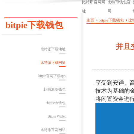
比特币官网网
比特币钱包官
址
网
主页
bitpie下载钱包
比
bitpie下载钱包
并且交
比特派下载地址
比特派下载网址
bitpie官网下载app
享受到安详、
比特派冷钱包
技术为基础的
将闲置资金进
bitpie冷钱包
Bitpie Wallet
比特币官网网站