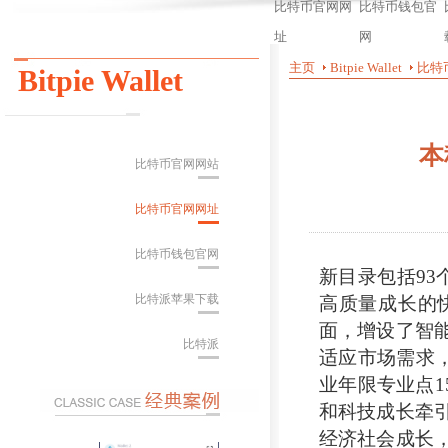
比特币官网网
比特币钱包官
址
网
主页
Bitpie Wallet
比特
Bitpie Wallet
本
比特币官网网站
比特币官网网址
比特币钱包官网
新目录包括93
比特派苹果下载
高质量成长的
面，增设了智
比特派
适应市场需求，
业年限专业点1
和科技成长牵
经济社会成长