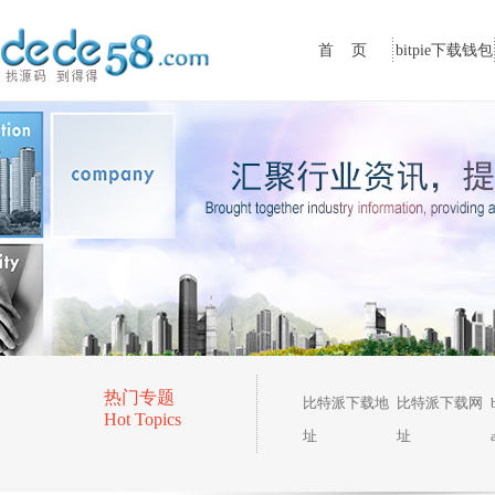
首 页
bitpie下载钱包
热门专题
比特派下载地
比特派下载网
Hot Topics
址
址