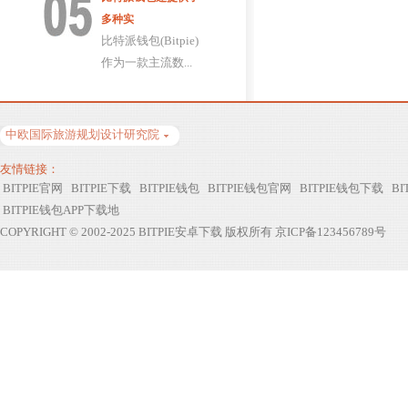
多种实
比特派钱包(Bitpie)
作为一款主流数...
中欧国际旅游规划设计研究院
友情链接：
BITPIE官网
BITPIE下载
BITPIE钱包
BITPIE钱包官网
BITPIE钱包下载
BI
BITPIE钱包APP下载地
COPYRIGHT © 2002-2025 BITPIE安卓下载 版权所有 京ICP备123456789号