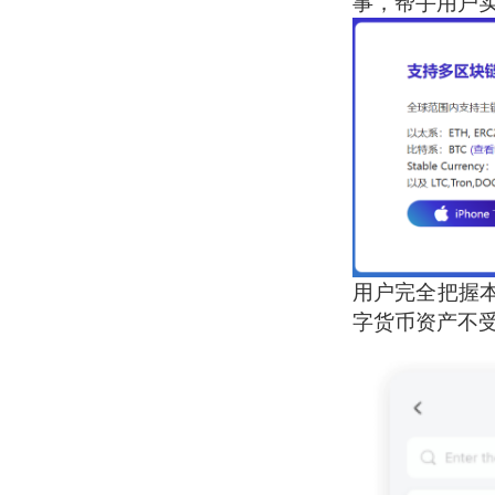
事，帮手用户
用户完全把握
字货币资产不