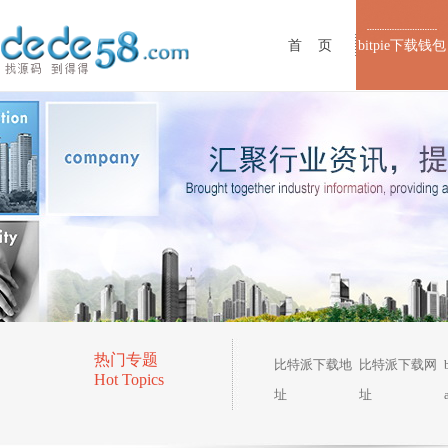
首 页
bitpie下载钱包
热门专题
比特派下载地
比特派下载网
Hot Topics
址
址