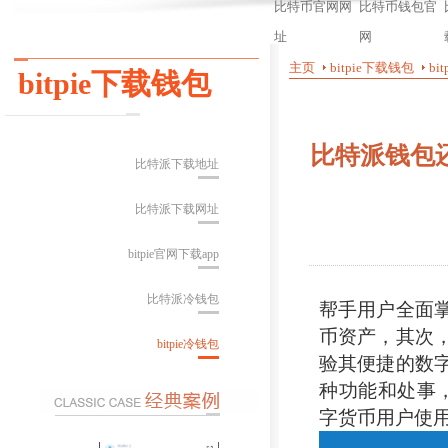
比特币官网网
比特币钱包官
址
网
主页
bitpie下载钱包
bi
bitpie下载钱包
比特派钱包还
比特派下载地址
比特派下载网址
bitpie官网下载app
比特派冷钱包
帮手用户全面
币资产，其次
bitpie冷钱包
验其便捷的数
种功能和处事，
字货币用户使