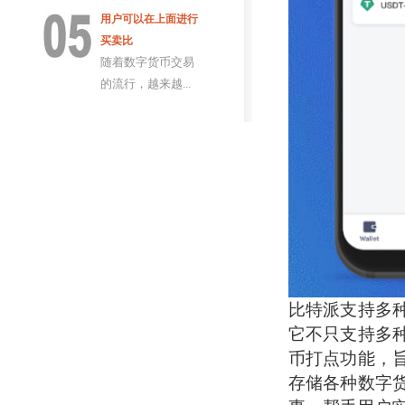
用户可以在上面进行
买卖比
随着数字货币交易
的流行，越来越...
比特派支持多
它不只支持多
币打点功能，
存储各种数字