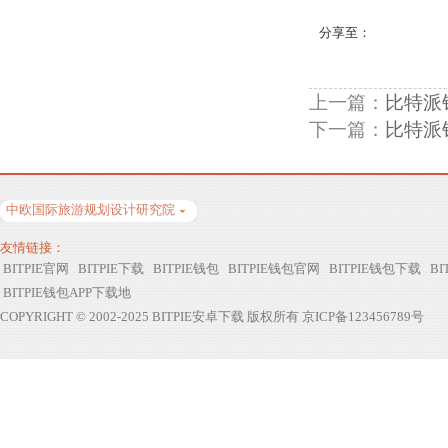
分享至：
上一篇：
比特派
下一篇：
比特派
中欧国际旅游规划设计研究院
友情链接：
BITPIE官网
BITPIE下载
BITPIE钱包
BITPIE钱包官网
BITPIE钱包下载
BI
BITPIE钱包APP下载地
COPYRIGHT © 2002-2025 BITPIE安卓下载 版权所有 京ICP备123456789号